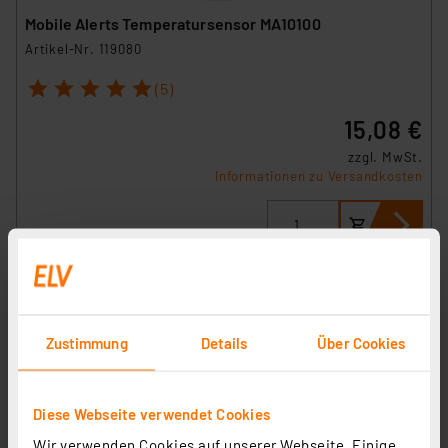
Mobile Alerts Temperatursensor MA10100
Artikel-Nr. 119080
1
2
3
4
5
(5)
15,08 €
zzgl. MwSt.
Informationen zu Versandkosten
Zustimmung
Details
Über Cookies
Diese Webseite verwendet Cookies
Wir verwenden Cookies auf unserer Webseite. Einige